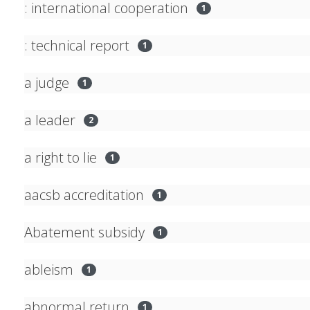
: international cooperation
1
: technical report
1
a judge
1
a leader
2
a right to lie
1
aacsb accreditation
1
Abatement subsidy
1
ableism
1
abnormal return
1