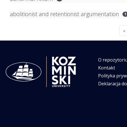
abolitionist and retentionist argumentation
1
«
O repozytori
Kontakt
Polityka pryw
Deklaracja d