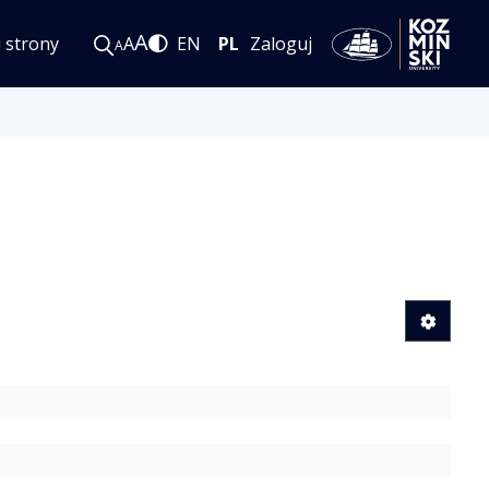
A
i strony
A
EN
PL
Zaloguj
A