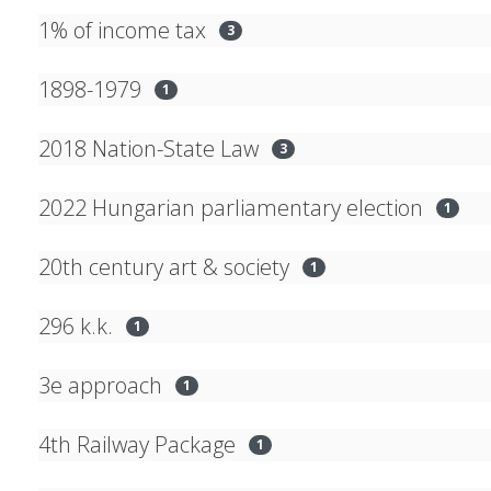
1% of income tax
3
1898-1979
1
2018 Nation-State Law
3
2022 Hungarian parliamentary election
1
20th century art & society
1
296 k.k.
1
3e approach
1
4th Railway Package
1