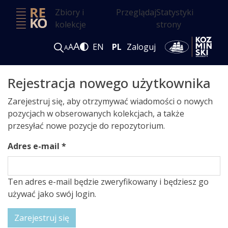
Zbiory i
Przeglądaj
Statystyki
kolekcje
strony
A
A
EN
PL
Zaloguj
A
Rejestracja nowego użytkownika
Zarejestruj się, aby otrzymywać wiadomości o nowych
pozycjach w obserowanych kolekcjach, a także
przesyłać nowe pozycje do repozytorium.
Adres e-mail *
Ten adres e-mail będzie zweryfikowany i będziesz go
używać jako swój login.
Zarejestruj się