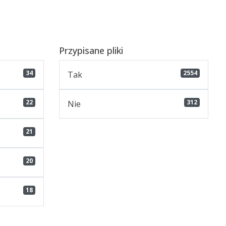
Przypisane pliki
34
2554
Tak
22
312
Nie
21
20
18