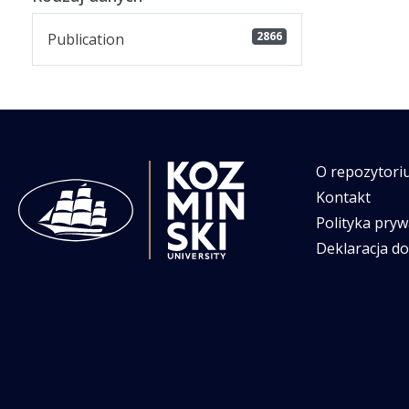
2866
Publication
O repozytori
Kontakt
Polityka pryw
Deklaracja d