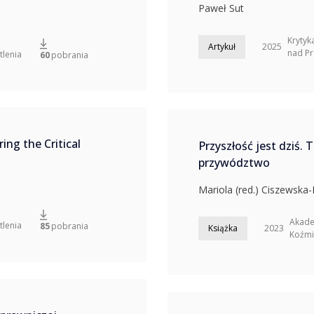
Paweł Sut
Krytyk
Artykuł
2025
nad P
tlenia
60
pobrania
ng the Critical
Przyszłość jest dziś. 
przywództwo
Mariola (red.) Ciszewska-
Akade
tlenia
85
pobrania
Książka
2023
Koźmi