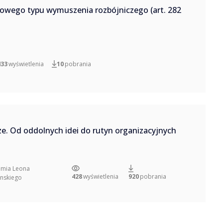
owego typu wymuszenia rozbójniczego (art. 282
433
wyświetlenia
10
pobrania
e. Od oddolnych idei do rutyn organizacyjnych
mia Leona
428
wyświetlenia
920
pobrania
nskiego