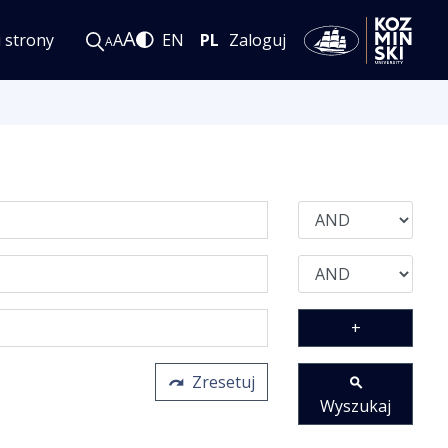
A
i strony
A
EN
PL
Zaloguj
A
+
Zresetuj
Wyszukaj