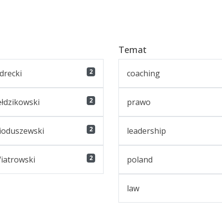
Temat
2
drecki
coaching
2
łdzikowski
prawo
2
ioduszewski
leadership
2
iatrowski
poland
law