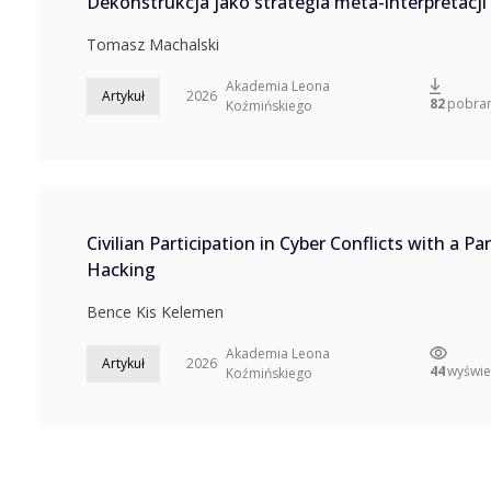
Dekonstrukcja jako strategia meta-interpretacji
Tomasz Machalski
Akademia Leona
Artykuł
2026
82
pobran
Koźmińskiego
Civilian Participation in Cyber Conflicts with a Pa
Hacking
Bence Kis Kelemen
Akademia Leona
Artykuł
2026
44
wyświe
Koźmińskiego