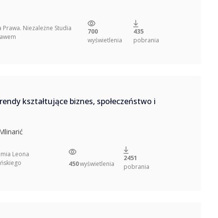
a Prawa. Niezależne Studia
700
435
rawem
wyświetlenia
pobrania
Trendy kształtujące biznes, społeczeństwo i
Mlinarić
mia Leona
2451
ńskiego
450
wyświetlenia
pobrania