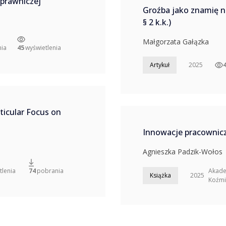
 prawniczej
Groźba jako znamię n
§ 2 k.k.)
Małgorzata Gałązka
45
wyświetlenia
ia
Artykuł
2025
rticular Focus on
Innowacje pracownicz
Agnieszka Padzik-Wołos
tlenia
Akade
74
pobrania
Książka
2025
Koźmi