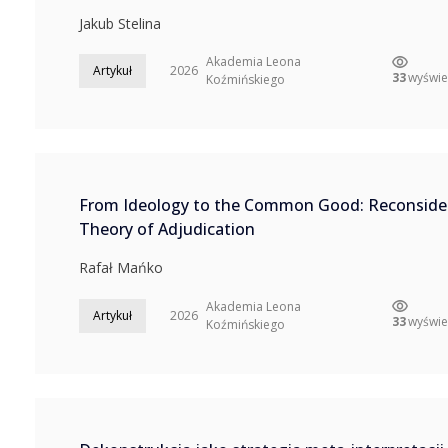
Jakub Stelina
Akademia Leona
Artykuł
2026
33
wyświe
Koźmińskiego
From Ideology to the Common Good: Reconsideri
Theory of Adjudication
Rafał Mańko
Akademia Leona
Artykuł
2026
33
wyświe
Koźmińskiego