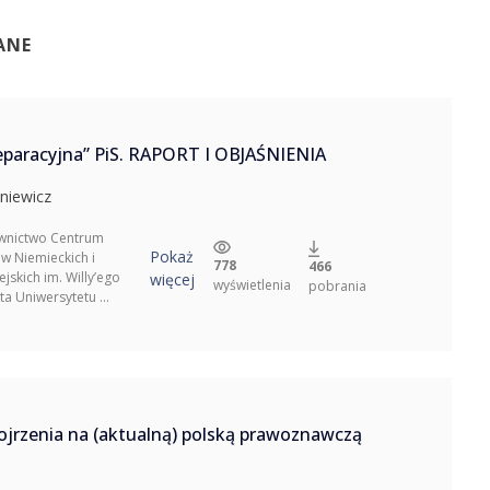
ANE
eparacyjna” PiS. RAPORT I OBJAŚNIENIA
niewicz
nictwo Centrum
Pokaż
w Niemieckich i
778
466
jskich im. Willy’ego
więcej
wyświetlenia
pobrania
a Uniwersytetu ...
ojrzenia na (aktualną) polską prawoznawczą