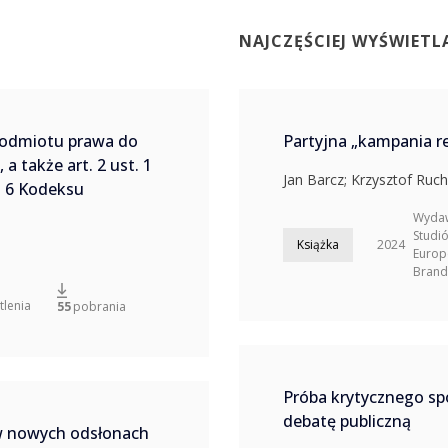
NAJCZĘŚCIEJ WYŚWIETL
podmiotu prawa do
Partyjna „kampania r
 a także art. 2 ust. 1
Jan Barcz
;
Krzysztof Ruch
t. 6 Kodeksu
Wydaw
Studió
Książka
2024
Europe
Brandt
tlenia
55
pobrania
Próba krytycznego sp
debatę publiczną
 w nowych odsłonach