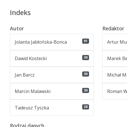
Indeks
Autor
Redaktor
91
Jolanta Jabłońska-Bonca
Artur Mu
30
Dawid Kostecki
Marek Be
30
Jan Barcz
Michał M
30
Marcin Malawski
Roman W
28
Tadeusz Tyszka
Rodzaj danych