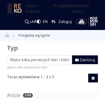
Zbiory i
Przeglądaj
Statystyki
kolekcje
strony
A
A
EN
PL
Zaloguj
A
Przeglądaj wg typów
Typ
Zastosuj
Wpisz kilka pierwszych liter
Teraz wyświetlane
1 - 3 z 3
Article
2705