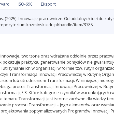
rvard
ISO-690
Eksport
s. (2025). Innowacje pracownicze. Od oddolnych idei do rut
/repozytorium.kozminski.edu.pl/handle/item/3785
 innowacje, tworzone oraz wdrażane oddolnie przez pracown
Jak pokazuje praktyka, generowanie pomysłów nie gwarantuje
 i utrzymanie ich w organizacji w formie tzw. rutyn organi
 czyli Transformacja Innowacji Pracowniczej w Rutynę Organ
rciem lub utrudnieniem Transformacji. W niniejszej monogra
zebiega proces Transformacji Innowacji Pracowniczej w Rutyn
ransformację? 3. Które kategorie czynników warunkujących 
e tematu Transformacji jest istotne zarówno dla wiedzy teo
kazanie procesu Transformacji – jego elementów oraz wymia
 projektowania zoptymalizowanych Programów Innowacji Pr