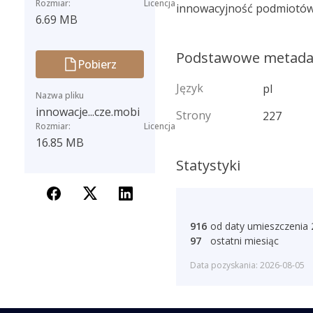
Rozmiar:
Licencja
innowacyjność podmiotów
6.69 MB
Podstawowe metad
Pobierz
Język
pl
Nazwa pliku
innowacje...cze.mobi
Strony
227
Rozmiar:
Licencja
16.85 MB
Statystyki
916
od daty umieszczenia
97
ostatni miesiąc
Data pozyskania: 2026-08-05