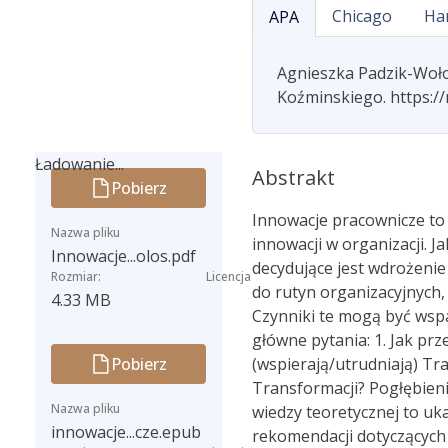
Chicago
Ha
APA
Agnieszka Padzik-Woło
Koźminskiego. https:/
Ładowanie...
Abstrakt
Pobierz
Ładowanie...
Innowacje pracownicze to
Nazwa pliku
innowacji w organizacji. 
Innowacje...olos.pdf
decydujące jest wdrożenie
Rozmiar:
Licencja
do rutyn organizacyjnych,
4.33 MB
Czynniki te mogą być wspa
główne pytania: 1. Jak pr
Pobierz
(wspierają/utrudniają) T
Transformacji? Pogłębieni
Nazwa pliku
wiedzy teoretycznej to u
innowacje...cze.epub
rekomendacji dotyczących