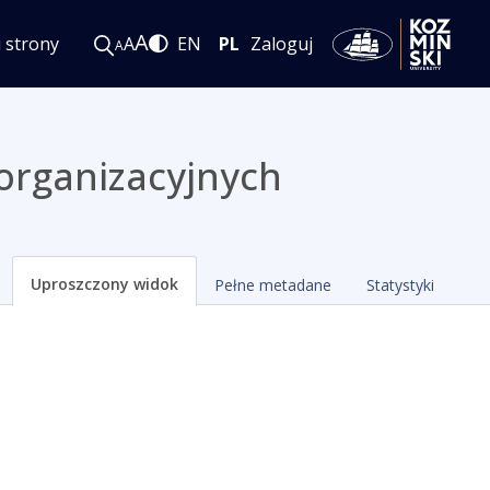
A
i strony
A
EN
PL
Zaloguj
A
organizacyjnych
Uproszczony widok
Pełne metadane
Statystyki