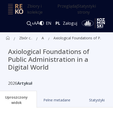
Zbiory i
Przeglądaj
Statystyki
kolekcje
strony
A
A
EN
PL
Zaloguj
A
Zbiór czasopism ALK
Artykuły
Axiological Foundations of Public Administration in a Digital World
Axiological Foundations of
Public Administration in a
Digital World
2026
Artykuł
Uproszczony
Pełne metadane
Statystyki
widok