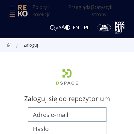
Zbiory i
Przeglądaj
Statystyki
kolekcje
strony
A
A
EN
PL
A
Zaloguj
Zaloguj się do repozytorium