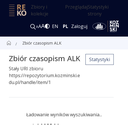
Zbiory i
Przeglądaj
Statystyki
kolekcje
strony
A
A
EN
PL
Zaloguj
A
Zbiór czasopism ALK
Zbiór czasopism ALK
Statystyki
Stały URI zbioru
https://repozytorium.kozminski.e
du.pl/handle/item/1
Ładowanie wyników wyszukiwania...