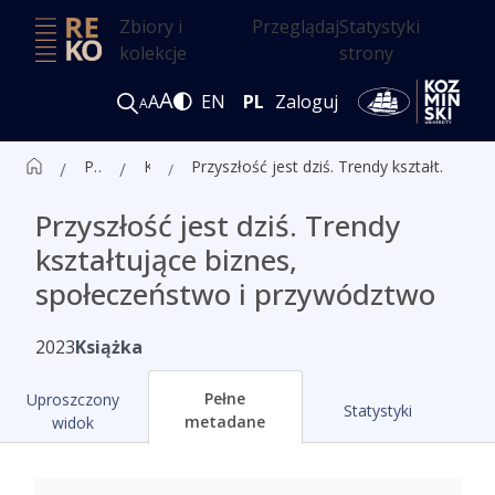
Zbiory i
Przeglądaj
Statystyki
kolekcje
strony
A
A
EN
PL
Zaloguj
A
Publikacje
Książki
Przyszłość jest dziś. Trendy kształtujące biznes, społeczeństwo i przywództwo
Przyszłość jest dziś. Trendy
kształtujące biznes,
społeczeństwo i przywództwo
2023
Książka
Pełne
Uproszczony
Statystyki
metadane
widok