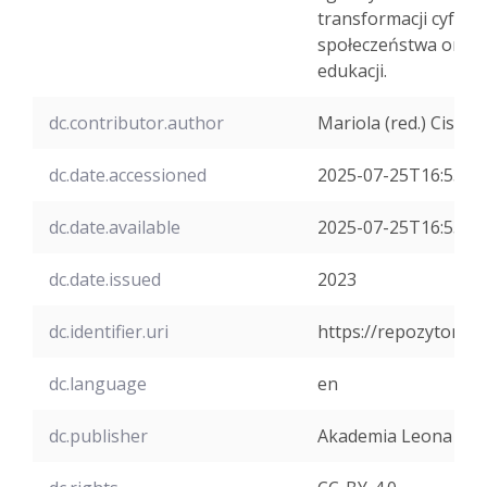
transformacji cyfro
społeczeństwa oraz 
edukacji.
dc.contributor.author
Mariola (red.) Cisze
dc.date.accessioned
2025-07-25T16:53:4
dc.date.available
2025-07-25T16:53:4
dc.date.issued
2023
dc.identifier.uri
https://repozytoriu
dc.language
en
dc.publisher
Akademia Leona Koź