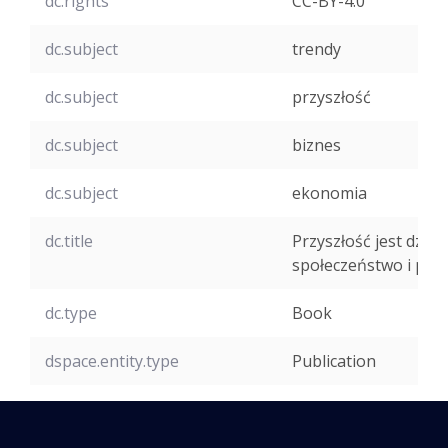
dc.rights
CC-BY-4.0
dc.subject
trendy
dc.subject
przyszłość
dc.subject
biznes
dc.subject
ekonomia
dc.title
Przyszłość jest dziś.
społeczeństwo i pr
dc.type
Book
dspace.entity.type
Publication