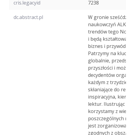
cris.legacyid
7238
dc.abstract.pl
W gronie sześćdzies
naukowczyń ALK pod
trendów tego Nowego
i będą kształtować 
biznes i przywództwo
Patrzymy na kluczowe
globalnie, przedstaw
przyszłości i możliw
decydentów organizac
każdym z trzydziestu
skłaniające do reflek
inspiracyjna, kieruj
lektur. Ilustrując ws
korzystamy z wiedzy
poszczególnych rozd
jest zorganizowany 
zgodnych z obszaram