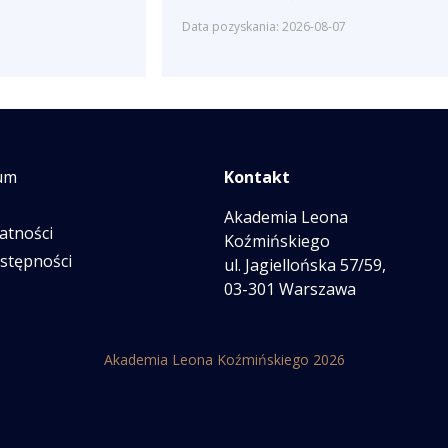
Data pozyskania: 2026-08-07
um
Kontakt
Akademia Leona
atności
Koźmińskiego
ostępności
ul. Jagiellońska 57/59,
03-301 Warszawa
Akademia Leona Koźmińskiego 2026