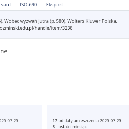
rvard
ISO-690
Eksport
). Wobec wyzwań jutra (p. 580). Wolters Kluwer Polska.
kozminski.edu.pl/handle/item/3238
ane
025-07-25
17
od daty umieszczenia 2025-07-25
3
ostatni miesiąc