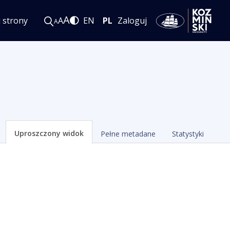
A
i strony
A
EN
PL
Zaloguj
A
Uproszczony widok
Pełne metadane
Statystyki