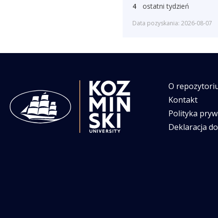
4
ostatni tydzień
Data pozyskania: 2026-08-07
O repozytori
Kontakt
Polityka pryw
Deklaracja d