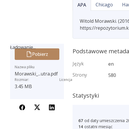
Chicago
Ha
APA
Witold Morawski. (2016
https://repozytorium.
Ładowanie...
Podstawowe metad
Pobierz
Ładowanie...
Język
en
Nazwa pliku
Morawski_...utra.pdf
Strony
580
Rozmiar:
Licencja
3.45 MB
Statystyki
67
od daty umieszczenia 2
14
ostatni miesiąc