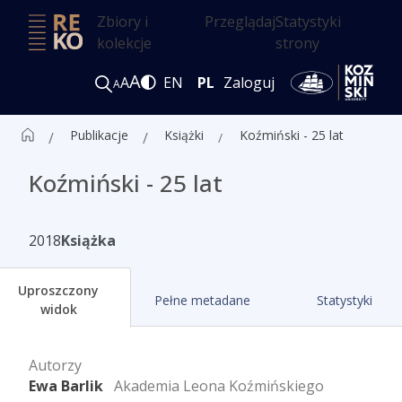
Zbiory i
Przeglądaj
Statystyki
kolekcje
strony
A
A
EN
PL
Zaloguj
A
Publikacje
Książki
Koźmiński - 25 lat
Koźmiński - 25 lat
2018
Książka
Uproszczony
Pełne metadane
Statystyki
widok
Autorzy
Ewa Barlik
Akademia Leona Koźmińskiego