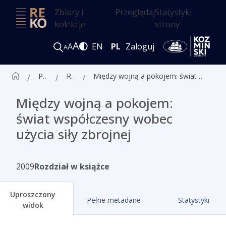
Zbiory i
Przeglądaj
Statystyki
kolekcje
strony
A
A
EN
PL
Zaloguj
A
Publikacje
Rozdziały
Między wojną a pokojem: świat współczesny wobec użycia siły zbrojnej
Między wojną a pokojem:
świat współczesny wobec
użycia siły zbrojnej
2009
Rozdział w książce
Uproszczony
Pełne metadane
Statystyki
widok