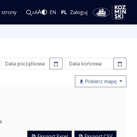
A
i strony
A
EN
PL
Zaloguj
A
Pobierz mapę
a
Eksport Excel
Eksport CSV