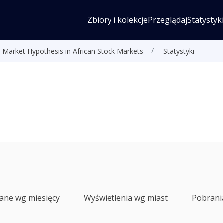
Zbiory i kolekcje
Przeglądaj
Statystyk
 Market Hypothesis in African Stock Markets
Statystyki
lane wg miesięcy
Wyświetlenia wg miast
Pobrani