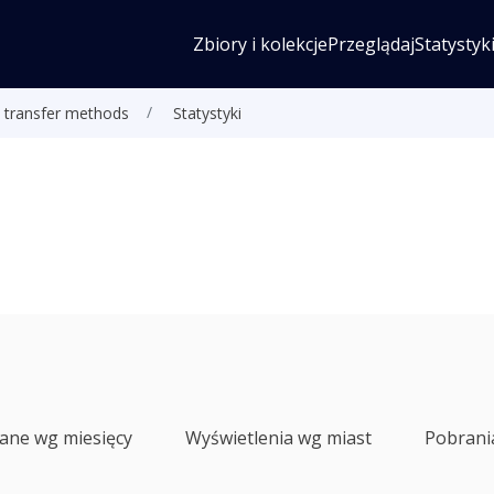
Zbiory i kolekcje
Przeglądaj
Statystyk
ta transfer methods
Statystyki
lane wg miesięcy
Wyświetlenia wg miast
Pobrani