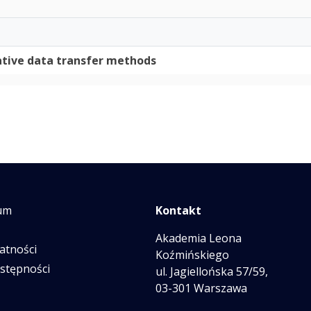
native data transfer methods
um
Kontakt
Akademia Leona
atności
Koźmińskiego
ostępności
ul. Jagiellońska 57/59,
03-301 Warszawa