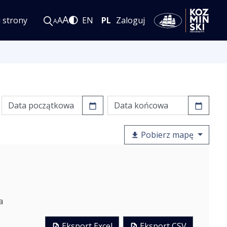
A
i strony
A
EN
PL
Zaloguj
A
Pobierz mapę
a
Eksport Excel
Eksport CSV