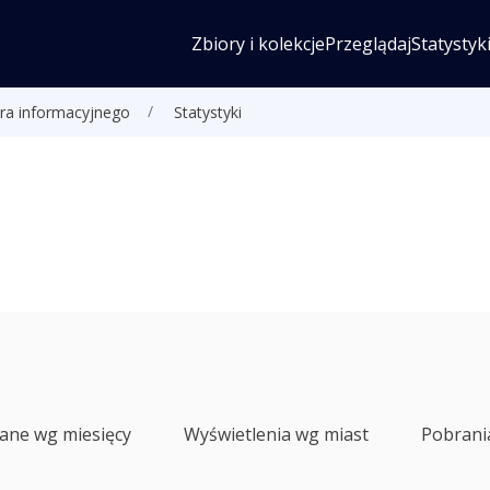
Zbiory i kolekcje
Przeglądaj
Statystyk
ra informacyjnego
Statystyki
lane wg miesięcy
Wyświetlenia wg miast
Pobrani