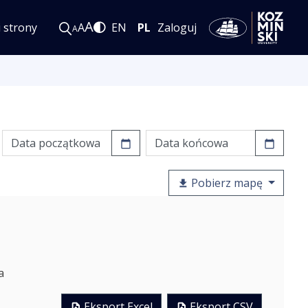
A
i strony
A
EN
PL
Zaloguj
A
Pobierz mapę
a
Eksport Excel
Eksport CSV