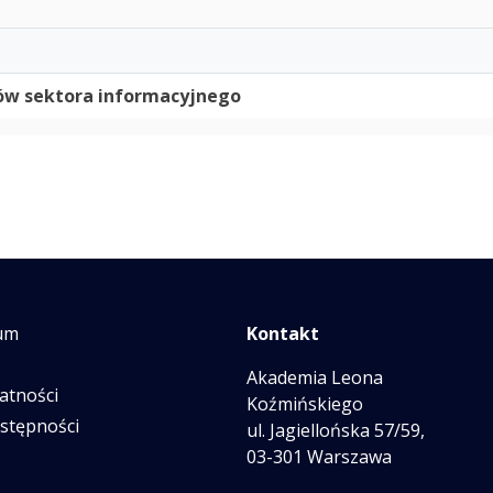
ów sektora informacyjnego
um
Kontakt
Akademia Leona
atności
Koźmińskiego
ostępności
ul. Jagiellońska 57/59,
03-301 Warszawa