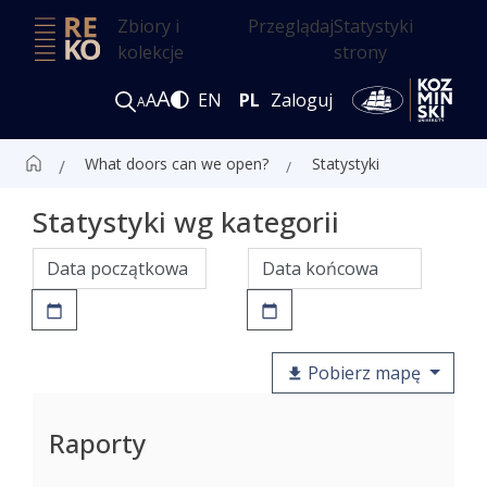
Zbiory i
Przeglądaj
Statystyki
kolekcje
strony
A
A
EN
PL
Zaloguj
A
What doors can we open?
Statystyki
Statystyki wg kategorii
Pobierz mapę
Raporty