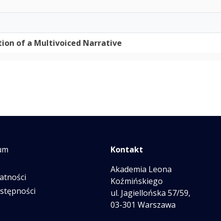
tion of a Multivoiced Narrative
um
Kontakt
Akademia Leona
atności
Koźmińskiego
ostępności
ul. Jagiellońska 57/59,
03-301 Warszawa