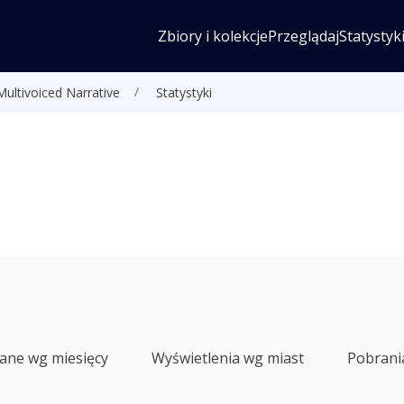
Zbiory i kolekcje
Przeglądaj
Statystyk
Multivoiced Narrative
Statystyki
lane wg miesięcy
Wyświetlenia wg miast
Pobrani