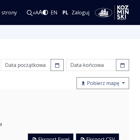
A
i strony
A
EN
PL
Zaloguj
A
Pobierz mapę
a
Eksport Excel
Eksport CSV