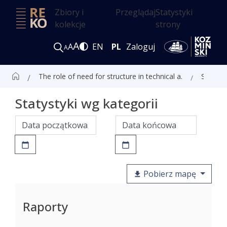
Zbiory i
Przeglądaj
Statystyki
kolekcje
strony
A
A
EN
PL
Zaloguj
A
The role of need for structure in technical analysis and how identifying information in price movements raises traders’ confidence
Statystyki
Statystyki wg kategorii
Pobierz mapę
Raporty