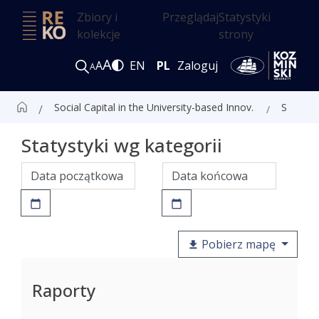
Zbiory i
Przeglądaj
Statystyki
kolekcje
strony
A
A
EN
PL
Zaloguj
A
Social Capital in the University-based Innovation Ecosystem in the Leading Life Science Clusters. Implications for Poland
Statystyki
Statystyki wg kategorii
Pobierz mapę
Raporty