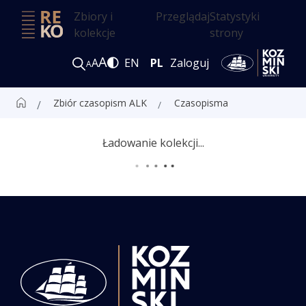
Zbiory i
Przeglądaj
Statystyki
kolekcje
strony
A
A
EN
PL
Zaloguj
A
Zbiór czasopism ALK
Czasopisma
Ładowanie kolekcji...