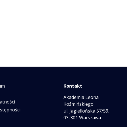
um
Kontakt
Akademia Leona
atności
Koźmińskiego
ostępności
ul. Jagiellońska 57/59,
03-301 Warszawa