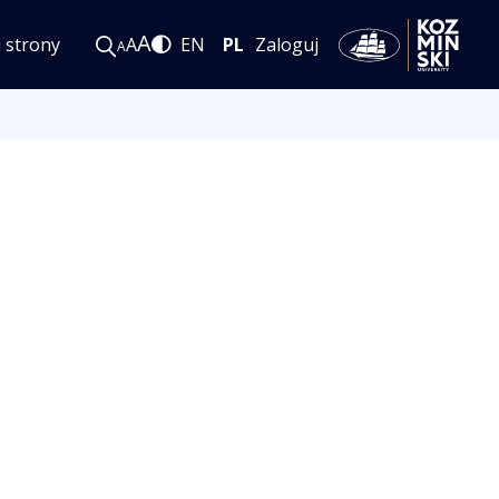
A
i strony
A
EN
PL
Zaloguj
A