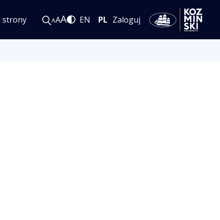
A
i strony
A
EN
PL
Zaloguj
A