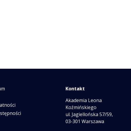
um
Kontakt
Akademia Leona
atności
Koźmińskiego
ostępności
ul. Jagiellońska 57/59,
03-301 Warszawa