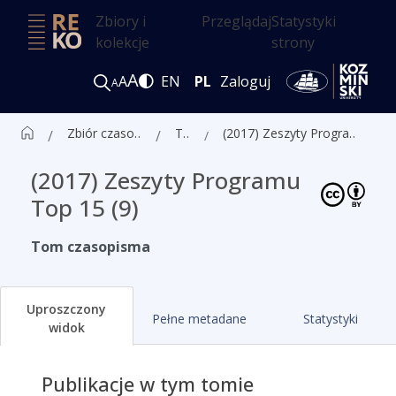
Zbiory i
Przeglądaj
Statystyki
kolekcje
strony
A
A
EN
PL
Zaloguj
A
Zbiór czasopism ALK
Tomy
(2017) Zeszyty Programu Top 15 (9)
(2017) Zeszyty Programu
Top 15 (9)
Tom czasopisma
Uproszczony
Pełne metadane
Statystyki
widok
Publikacje w tym tomie