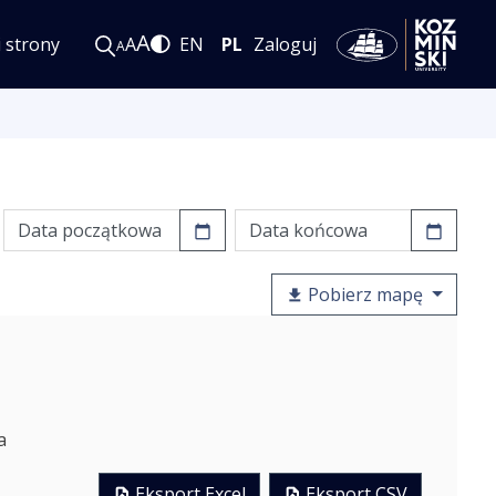
A
i strony
A
EN
PL
Zaloguj
A
Pobierz mapę
a
Eksport Excel
Eksport CSV