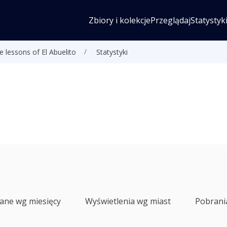
Zbiory i kolekcje
Przeglądaj
Statystyk
 lessons of El Abuelito
Statystyki
lane wg miesięcy
Wyświetlenia wg miast
Pobrani