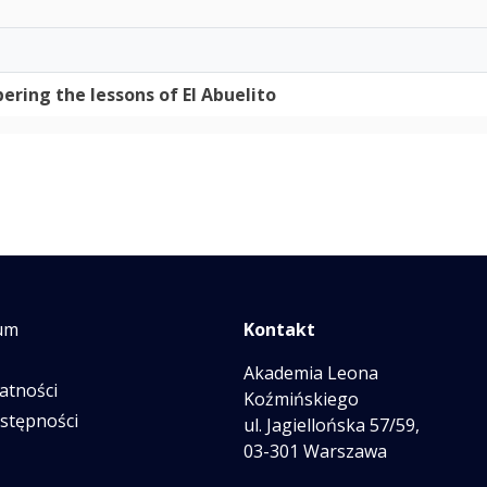
ering the lessons of El Abuelito
um
Kontakt
Akademia Leona
atności
Koźmińskiego
ostępności
ul. Jagiellońska 57/59,
03-301 Warszawa