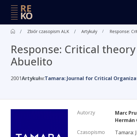
Zbiór czasopism ALK
Artykuły
Response: Cri
Response: Critical theor
Abuelito
2001
Artykuł
w:
Tamara: Journal for Critical Organiza
Autorzy
Marc Pr
Hermán 
Czasopismo
Tamara: J