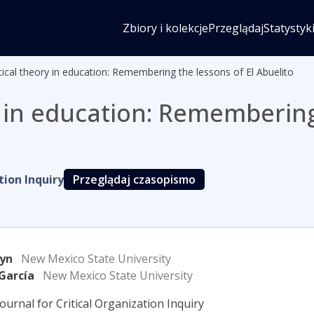
Zbiory i kolekcje
Przeglądaj
Statystyk
tical theory in education: Remembering the lessons of El Abuelito
y in education: Remembering
tion Inquiry
Przeglądaj czasopismo
uyn
New Mexico State University
García
New Mexico State University
ournal for Critical Organization Inquiry