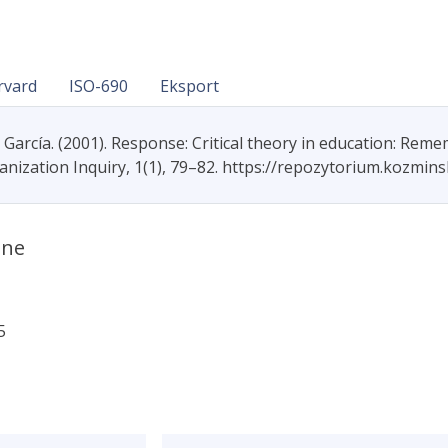
rvard
ISO-690
Eksport
arcía. (2001). Response: Critical theory in education: Reme
ganization Inquiry, 1(1), 79–82. https://repozytorium.kozmin
ane
5