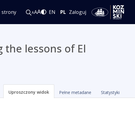
A
i strony
A
EN
PL
Zaloguj
A
 the lessons of El
Uproszczony widok
Pełne metadane
Statystyki