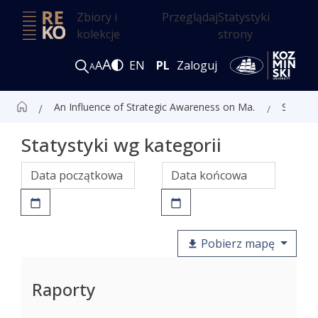
Zbiory i
Przeglądaj
Statystyki
kolekcje
strony
A
A
EN
PL
Zaloguj
A
An Influence of Strategic Awareness on Management Control: Evidence from Polish Micro, Small and Medium-sized Enterprises
Statystyki
Statystyki wg kategorii
Pobierz mapę
Raporty