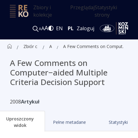
Zbiory i
Przeglądaj
Statystyki
kolekcje
strony
A
A
EN
PL
Zaloguj
A
Zbiór czasopism ALK
Artykuły
A Few Comments on Computer−aided Multiple Criteria Decision Support
A Few Comments on
Computer−aided Multiple
Criteria Decision Support
2008
Artykuł
Uproszczony
Pełne metadane
Statystyki
widok