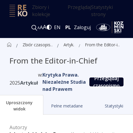
Zbiory i
Przeglądaj
Statystyki
kolekcje
strony
A
A
EN
PL
Zaloguj
A
Zbiór czasopism ALK
Artykuły
From the Editor-in-Chief
From the Editor-in-Chief
w:
Krytyka Prawa.
Przeglądaj
Niezależne Studia
2025
Artykuł
czasopismo
nad Prawem
Uproszczony
Pełne metadane
Statystyki
widok
Autorzy