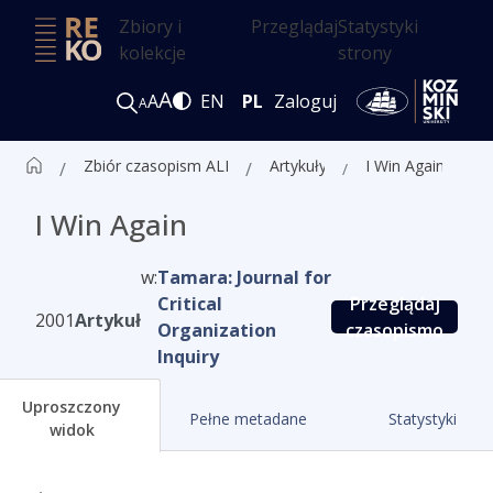
Zbiory i
Przeglądaj
Statystyki
kolekcje
strony
A
A
EN
PL
Zaloguj
A
Zbiór czasopism ALK
Artykuły
I Win Again
I Win Again
w:
Tamara: Journal for
Critical
Przeglądaj
2001
Artykuł
Organization
czasopismo
Inquiry
Uproszczony
Pełne metadane
Statystyki
widok