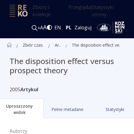
Zbiory i
Przeglądaj
Statystyki
kolekcje
strony
A
A
EN
PL
Zaloguj
A
Zbiór czasopism ALK
Artykuły
The disposition effect versus prospect theory
The disposition effect versus
prospect theory
2005
Artykuł
Uproszczony
Pełne metadane
Statystyki
widok
Autorzy