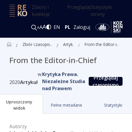
Zbiory i
Przeglądaj
Statystyki
kolekcje
strony
A
A
EN
PL
Zaloguj
A
Zbiór czasopism ALK
Artykuły
From the Editor-in-Chief
From the Editor-in-Chief
w:
Krytyka Prawa.
Przeglądaj
Niezależne Studia
2020
Artykuł
czasopismo
nad Prawem
Uproszczony
Pełne metadane
Statystyki
widok
Autorzy