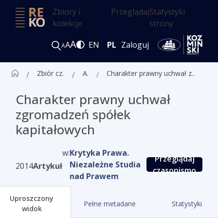
Zbiory i
Przeglądaj
Statystyki
kolekcje
strony
A
A
EN
PL
Zaloguj
A
Zbiór czasopism ALK
Artykuły
Charakter prawny uchwał zgromadzeń spółek kapitałowych
Charakter prawny uchwał
zgromadzeń spółek
kapitałowych
w:
Krytyka Prawa.
Przeglądaj
Niezależne Studia
2014
Artykuł
czasopismo
nad Prawem
Uproszczony
Pełne metadane
Statystyki
widok