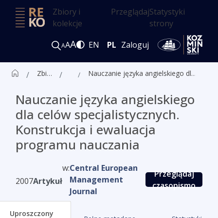
Zbiory i
Przeglądaj
Statystyki
kolekcje
strony
A
A
EN
PL
Zaloguj
A
Zbiór czasopism ALK
Artykuły
Nauczanie języka angielskiego dla celów specjalistycznych. Konstrukcja i ewaluacja programu nauczania
Nauczanie języka angielskiego
dla celów specjalistycznych.
Konstrukcja i ewaluacja
programu nauczania
w:
Central European
Przeglądaj
Management
2007
Artykuł
czasopismo
Journal
Uproszczony