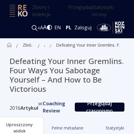
Zbiory i
Przeglądaj
Statystyki
kolekcje
strony
A
A
EN
PL
Zaloguj
A
Zbiór czasopism ALK
Artykuły
Defeating Your Inner Gremlins. Four Ways You Sabotage Yourself – And How to Be Victorious
Defeating Your Inner Gremlins.
Four Ways You Sabotage
Yourself – And How to Be
Victorious
w:
Coaching
Przeglądaj
2016
Artykuł
Review
czasopismo
Uproszczony
Pełne metadane
Statystyki
widok