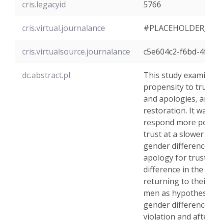
cris.legacyid
5766
cris.virtual.journalance
#PLACEHOLDER_PA
cris.virtualsource.journalance
c5e604c2-f6bd-4f19-
dc.abstract.pl
This study examined
propensity to trust, 
and apologies, and t
restoration. It was
respond more positiv
trust at a slower pa
gender differences in
apology for trust vio
difference in the pa
returning to their pr
men as hypothesized.
gender differences in
violation and after a