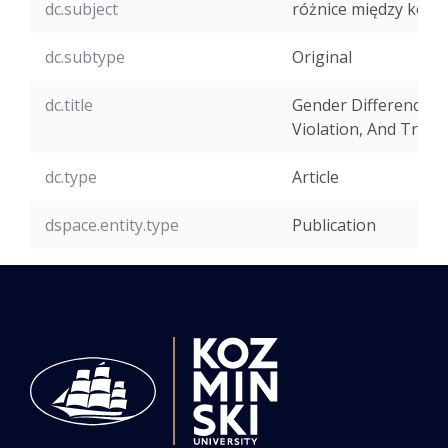
dc.subject
różnice między kobi
dc.subtype
Original
dc.title
Gender Differences I
Violation, And Trust
dc.type
Article
dspace.entity.type
Publication