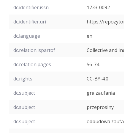
dc.identifier.issn
1733-0092
dc.identifier.uri
https://repozytoriu
dc.language
en
dc.relation.ispartof
Collective and Indivi
dc.relation.pages
56-74
dc.rights
CC-BY-4.0
dc.subject
gra zaufania
dc.subject
przeprosiny
dc.subject
odbudowa zaufania