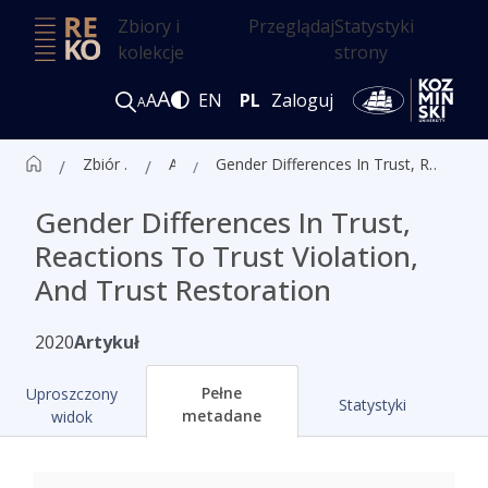
Zbiory i
Przeglądaj
Statystyki
kolekcje
strony
A
A
EN
PL
Zaloguj
A
Zbiór czasopism ALK
Artykuły
Gender Differences In Trust, Reactions To Trust Violation, And Trust Restoration
Gender Differences In Trust,
Reactions To Trust Violation,
And Trust Restoration
2020
Artykuł
Pełne
Uproszczony
Statystyki
metadane
widok