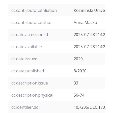
dc.contributor.affiliation
Kozminski Universit
dc.contributor.author
Anna Macko
dc.date.accessioned
2025-07-28T14:24:3
dc.date.available
2025-07-28T14:24:3
dc.date.issued
2020
dc.date.published
8/2020
dc.description.issue
33
dc.description.physical
56-74
dc.identifier.doi
10.7206/DEC.1733-00