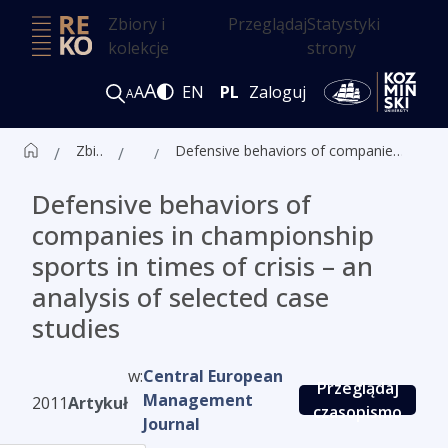
Zbiory i
Przeglądaj
Statystyki
kolekcje
strony
A
A
EN
PL
Zaloguj
A
Zbiór czasopism ALK
Artykuły
Defensive behaviors of companies in championship sports in times of crisis – an analysis of selected case studies
Defensive behaviors of
companies in championship
sports in times of crisis – an
analysis of selected case
studies
w:
Central European
Przeglądaj
Management
2011
Artykuł
czasopismo
Journal