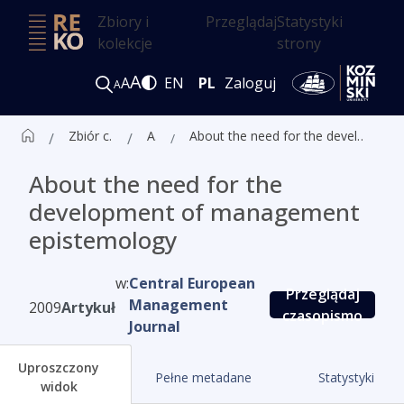
Zbiory i
Przeglądaj
Statystyki
kolekcje
strony
A
A
EN
PL
Zaloguj
A
Zbiór czasopism ALK
Artykuły
About the need for the development of management epistemology
About the need for the
development of management
epistemology
w:
Central European
Przeglądaj
Management
2009
Artykuł
czasopismo
Journal
Uproszczony
Pełne metadane
Statystyki
widok