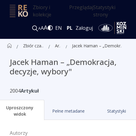
Zbiory i
Przeglądaj
Statystyki
kolekcje
strony
A
A
EN
PL
Zaloguj
A
Zbiór czasopism ALK
Artykuły
Jacek Haman – „Demokracja, decyzje, wybory"
Jacek Haman – „Demokracja,
decyzje, wybory"
2004
Artykuł
Uproszczony
Pełne metadane
Statystyki
widok
Autorzy