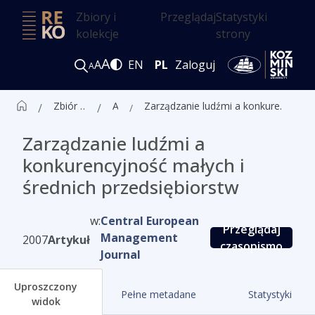
Zbiory i
Przeglądaj
Statystyki
kolekcje
strony
A
A
EN
PL
Zaloguj
A
Zbiór czasopism ALK
Artykuły
Zarządzanie ludźmi a konkurencyjność małych i średnich przedsiębiorstw
Zarządzanie ludźmi a
konkurencyjność małych i
średnich przedsiębiorstw
w:
Central European
Przeglądaj
Management
2007
Artykuł
czasopismo
Journal
Uproszczony
Pełne metadane
Statystyki
widok