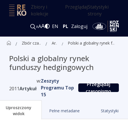
Zbiory i
Przeglądaj
Statystyki
kolekcje
strony
A
A
EN
PL
Zaloguj
A
Zbiór czasopism ALK
Artykuły
Polski a globalny rynek funduszy hedgingowych
Polski a globalny rynek
funduszy hedgingowych
w:
Zeszyty
Przeglądaj
Programu Top
2011
Artykuł
czasopismo
15
Uproszczony
Pełne metadane
Statystyki
widok