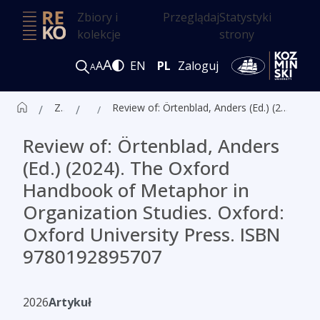
Zbiory i
Przeglądaj
Statystyki
kolekcje
strony
A
A
EN
PL
Zaloguj
A
Zbiór czasopism ALK
Artykuły
Review of: Örtenblad, Anders (Ed.) (2024). The Oxford Handbook of Metaphor in Organization Studies. Oxford: Oxford University Press. ISBN 9780192895707
Review of: Örtenblad, Anders
(Ed.) (2024). The Oxford
Handbook of Metaphor in
Organization Studies. Oxford:
Oxford University Press. ISBN
9780192895707
2026
Artykuł