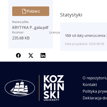
Pobierz
Statystyki
Nazwa pliku
KRYTYKA P...gala.pdf
Rozmiar:
Licencja
153
od daty umieszczenia
235.68 KB
Data pozyskania: 2026-08-06
O repozytori
Kontakt
Polityka pryw
Deklaracja d