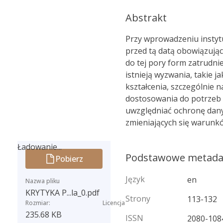
Abstrakt
Przy wprowadzeniu instytu
przed tą datą obowiązując
do tej pory form zatrudni
istnieją wyzwania, takie 
kształcenia, szczególnie 
dostosowania do potrzeb 
uwzględniać ochronę dany
zmieniających się warunkó
Ładowanie...
Podstawowe metad
Pobierz
Ładowanie...
Język
en
Nazwa pliku
KRYTYKA P...la_0.pdf
Strony
113-132
Rozmiar:
Licencja
235.68 KB
ISSN
2080-108