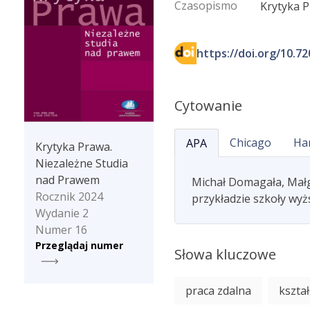
Czasopismo
Krytyka 
https://doi.org/10.7
Cytowanie
Chicago
Ha
APA
Krytyka Prawa.
Niezależne Studia
nad Prawem
Michał Domagała, Małg
Rocznik 2024
przykładzie szkoły wyż
Wydanie 2
Numer 16
Przeglądaj numer
Słowa kluczowe
praca zdalna
kszta