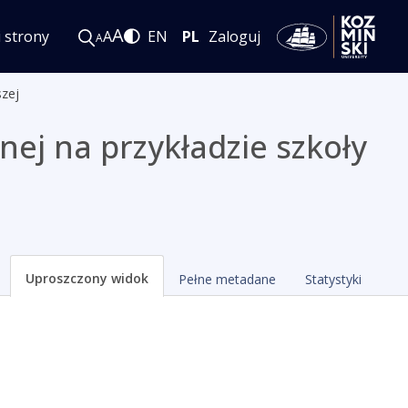
A
i strony
A
EN
PL
Zaloguj
A
szej
ej na przykładzie szkoły
Uproszczony widok
Pełne metadane
Statystyki