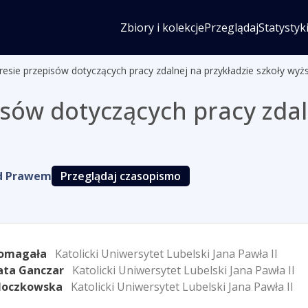
Zbiory i kolekcje
Przeglądaj
Statystyk
esie przepisów dotyczących pracy zdalnej na przykładzie szkoły wyż
sów dotyczących pracy zdaln
ad Prawem
Przeglądaj czasopismo
Domagała
Katolicki Uniwersytet Lubelski Jana Pawła II
ata Ganczar
Katolicki Uniwersytet Lubelski Jana Pawła II
Kloczkowska
Katolicki Uniwersytet Lubelski Jana Pawła II