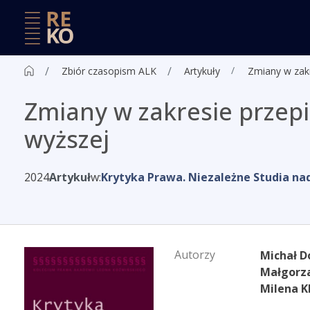
Zbiór czasopism ALK
Artykuły
Zmiany w zakr
Zmiany w zakresie przepi
wyższej
2024
Artykuł
w:
Krytyka Prawa. Niezależne Studia n
Autorzy
Michał 
Małgorz
Milena 