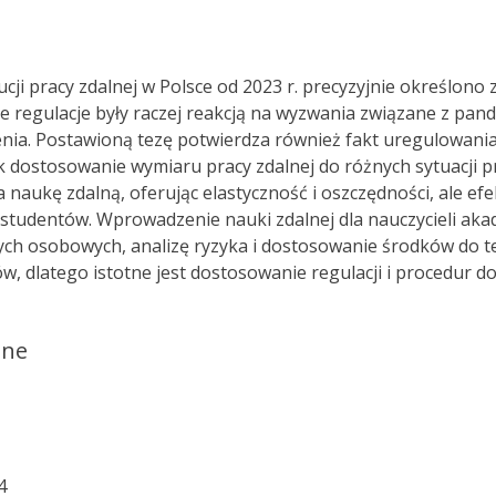
cji pracy zdalnej w Polsce od 2023 r. precyzyjnie określono 
e regulacje były raczej reakcją na wyzwania związane z pan
enia. Postawioną tezę potwierdza również fakt uregulowania
jak dostosowanie wymiaru pracy zdalnej do różnych sytuacj
na naukę zdalną, oferując elastyczność i oszczędności, ale e
studentów. Wprowadzenie nauki zdalnej dla nauczycieli aka
ch osobowych, analizę ryzyka i dostosowanie środków do t
w, dlatego istotne jest dostosowanie regulacji i procedur d
ane
4