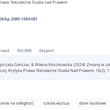
Prawa. Niezależne Studia nad Prawem
206/kp.2080-1084.681
rvard
ISO-690
Eksport
orzata Ganczar, & Milena Kloczkowska. (2024). Zmiany w zak
szej. Krytyka Prawa. Niezależne Studia Nad Prawem, 16(2), 1
łcenie na odległość
szkoła wyższa
dane osobowe