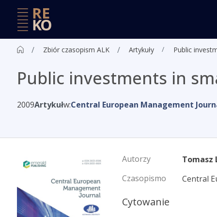
Zbiór czasopism ALK
Artykuły
Public investm
Public investments in sma
2009
Artykuł
w:
Central European Management Journ
Autorzy
Tomasz 
Czasopismo
Central 
Cytowanie