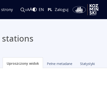
A
i strony
A
EN
PL
Zaloguj
A
 stations
Uproszczony widok
Pełne metadane
Statystyki