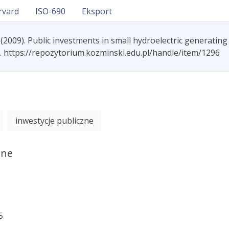
rvard
ISO-690
Eksport
2009). Public investments in small hydroelectric generati
9. https://repozytorium.kozminski.edu.pl/handle/item/1296
inwestycje publiczne
ane
5