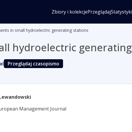
Zbiory i kolekcje
Przeglądaj
Statystyk
ents in small hydroelectric generating stations
ll hydroelectric generating
al
Przeglądaj czasopismo
Lewandowski
European Management Journal