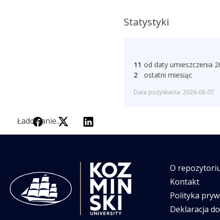
Statystyki
11
od daty umieszczenia 2
2
ostatni miesiąc
Data pozyskania: 2026-08-07
Ładowanie...
Ładowanie...
O repozytori
Kontakt
Polityka pryw
Deklaracja d