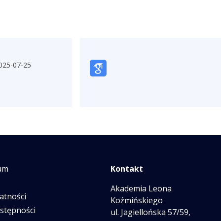
025-07-25
um
Kontakt
Akademia Leona
atności
Koźmińskiego
ostępności
ul. Jagiellońska 57/59,