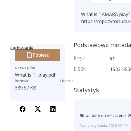
What is TAMARA play? (2
https://repozytorium.
Podstawowe metad
Ładowanie...
Pobierz
Ładowanie...
Język
en
Nazwa pliku
EISSN
1532-555
What is T...play.pdf
Rozmiar:
Licencja
339.57 KB
Statystyki
96
od daty umieszczenia 2
Data pozyskania: 2026-08-06