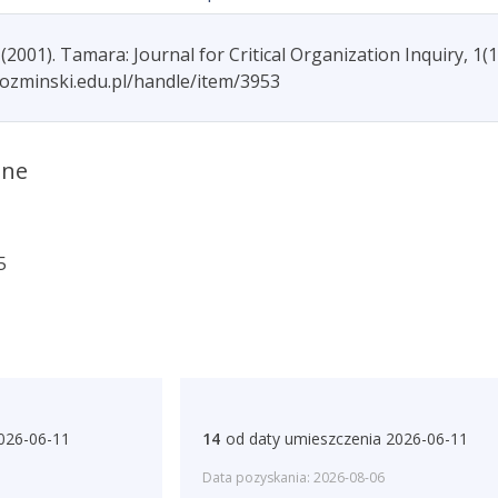
001). Tamara: Journal for Critical Organization Inquiry, 1(1)
kozminski.edu.pl/handle/item/3953
ane
5
026-06-11
14
od daty umieszczenia 2026-06-11
Data pozyskania: 2026-08-06