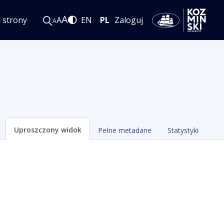
A
i strony
A
EN
PL
Zaloguj
A
Uproszczony widok
Pełne metadane
Statystyki