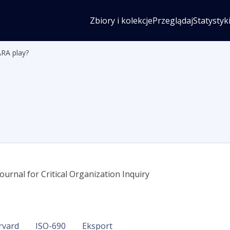
Zbiory i kolekcje
Przeglądaj
Statystyk
RA play?
ournal for Critical Organization Inquiry
rvard
ISO-690
Eksport