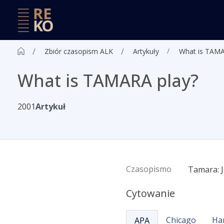
Zbiór czasopism ALK
Artykuły
What is TAMA
What is TAMARA play?
2001
Artykuł
Czasopismo
Tamara: J
Cytowanie
Chicago
Ha
APA