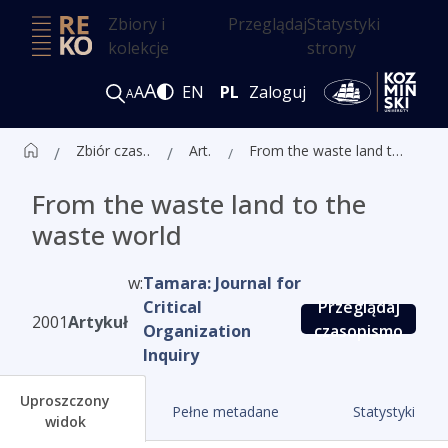
Zbiory i
Przeglądaj
Statystyki
kolekcje
strony
A
A
EN
PL
Zaloguj
A
Zbiór czasopism ALK
Artykuły
From the waste land to the waste world
From the waste land to the
waste world
w:
Tamara: Journal for
Critical
Przeglądaj
2001
Artykuł
Organization
czasopismo
Inquiry
Uproszczony
Pełne metadane
Statystyki
widok