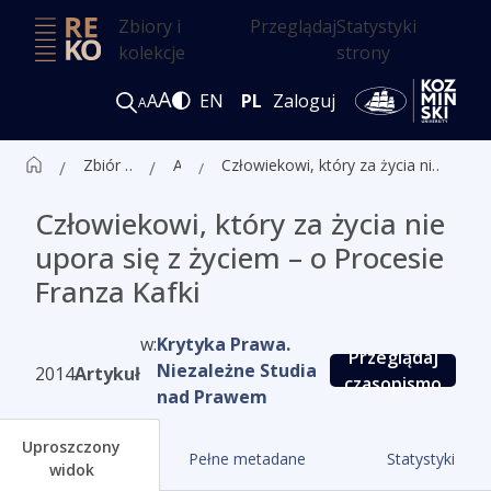
Zbiory i
Przeglądaj
Statystyki
kolekcje
strony
A
A
EN
PL
Zaloguj
A
Zbiór czasopism ALK
Artykuły
Człowiekowi, który za życia nie upora się z życiem – o Procesie Franza Kafki
Człowiekowi, który za życia nie
upora się z życiem – o Procesie
Franza Kafki
w:
Krytyka Prawa.
Przeglądaj
Niezależne Studia
2014
Artykuł
czasopismo
nad Prawem
Uproszczony
Pełne metadane
Statystyki
widok