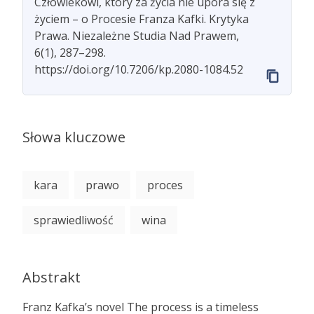
Człowiekowi, który za życia nie upora się z
życiem – o Procesie Franza Kafki. Krytyka
Prawa. Niezależne Studia Nad Prawem,
6(1), 287–298.
https://doi.org/10.7206/kp.2080-1084.52
Słowa kluczowe
kara
prawo
proces
sprawiedliwość
wina
Abstrakt
Franz Kafka’s novel The process is a timeless