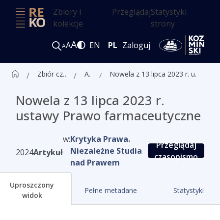
Zbiory i
Przeglądaj
Statystyki
kolekcje
strony
A
A
EN
PL
Zaloguj
A
Zbiór czasopism ALK
Artykuły
Nowela z 13 lipca 2023 r. ustawy Prawo farmaceutyczne
Nowela z 13 lipca 2023 r.
ustawy Prawo farmaceutyczne
w:
Krytyka Prawa.
Przeglądaj
Niezależne Studia
2024
Artykuł
czasopismo
nad Prawem
Uproszczony
Pełne metadane
Statystyki
widok