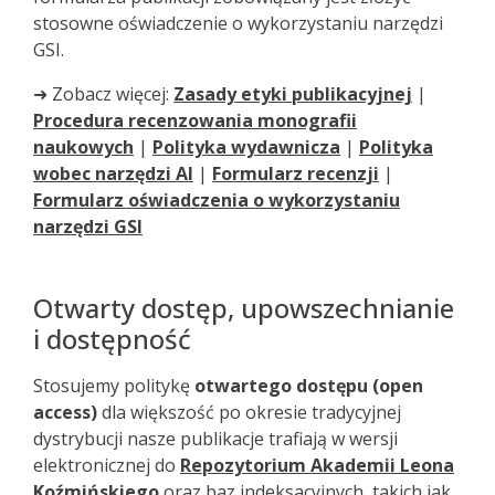
stosowne oświadczenie o wykorzystaniu narzędzi
GSI.
➜ Zobacz więcej:
Zasady etyki publikacyjnej
|
Procedura recenzowania monografii
naukowych
|
Polityka wydawnicza
|
Polityka
wobec narzędzi AI
|
Formularz recenzji
|
Formularz oświadczenia o wykorzystaniu
narzędzi GSI
Otwarty dostęp, upowszechnianie
i dostępność
Stosujemy politykę
otwartego dostępu (open
access)
dla większość po okresie tradycyjnej
dystrybucji nasze publikacje trafiają w wersji
elektronicznej do
Repozytorium Akademii Leona
Koźmińskiego
oraz baz indeksacyjnych, takich jak