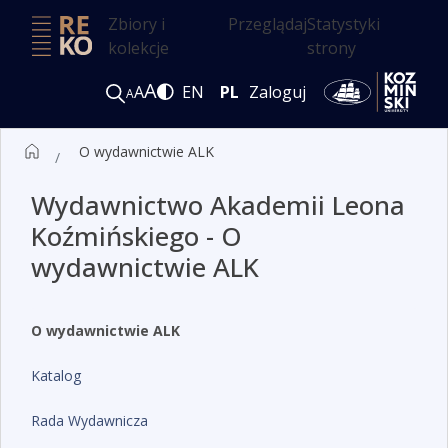
Zbiory i
Przeglądaj
Statystyki
kolekcje
strony
A
A
EN
PL
Zaloguj
A
O wydawnictwie ALK
Wydawnictwo Akademii Leona
Koźmińskiego - O
wydawnictwie ALK
O wydawnictwie ALK
Katalog
Rada Wydawnicza