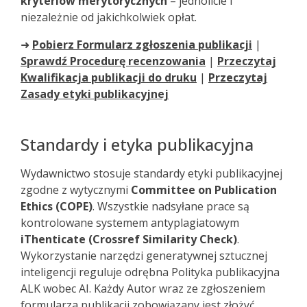
kryteriów merytorycznych
– jednolicie i
niezależnie od jakichkolwiek opłat.
➜
Pobierz Formularz zgłoszenia publikacji
|
Sprawdź Procedurę recenzowania
|
Przeczytaj
Kwalifikacja publikacji do druku
|
Przeczytaj
Zasady etyki publikacyjnej
Standardy i etyka publikacyjna
Wydawnictwo stosuje standardy etyki publikacyjnej
zgodne z wytycznymi
Committee on Publication
Ethics (COPE)
. Wszystkie nadsyłane prace są
kontrolowane systemem antyplagiatowym
iThenticate (Crossref Similarity Check)
.
Wykorzystanie narzędzi generatywnej sztucznej
inteligencji reguluje odrębna Polityka publikacyjna
ALK wobec AI. Każdy Autor wraz ze zgłoszeniem
formularza publikacji zobowiązany jest złożyć