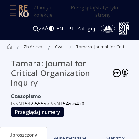
Zbiory i
Przeglądaj
Statystyki
kolekcje
strony
A
A
EN
PL
Zaloguj
A
Zbiór czasopism ALK
Czasopisma
Tamara: Journal for Critical Organization Inquiry
Tamara: Journal for
Critical Organization
Inquiry
Czasopismo
ISSN
1532-5555
eISSN
1545-6420
Przeglądaj numery
Uproszczony
Pełne metadane
Statystyki