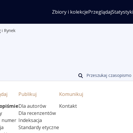
Zbiory i kolekcje
Przeglądaj
Statystyk
 i Rynek
Przeszukaj czasopismo
ądaj
Publikuj
Komunikuj
opiśmie
Dla autorów
Kontakt
y
Dla recenzentów
i numer
Indeksacja
ja
Standardy etyczne