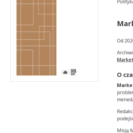
Polityk
Mark
Od 202
Archiw
Market
O cza
Market
proble
menedże
Redakc
podejśc
Misją 