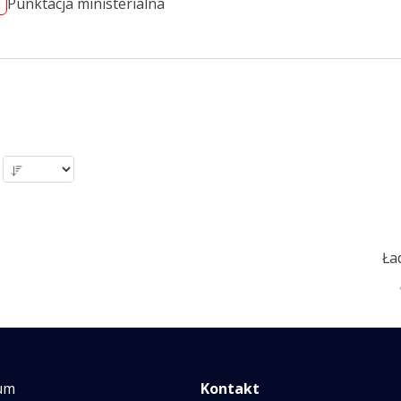
Punktacja ministerialna
Ła
um
Kontakt