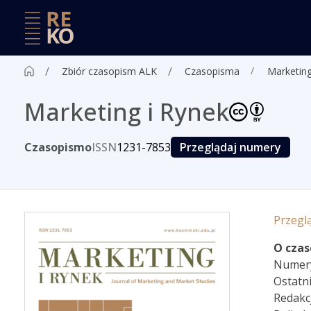
Zbiór czasopism ALK
Czasopisma
Marketing
Marketing i Rynek
Czasopismo
ISSN
1231-7853
Przeglądaj numery
Przegl
O czas
Numer
Ostatn
Redakc