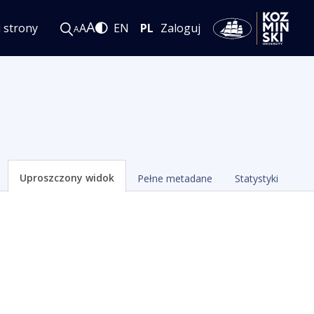
A
i strony
A
EN
PL
Zaloguj
A
Uproszczony widok
Pełne metadane
Statystyki