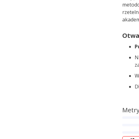
metodo
rzeteln
akademi
Otwa
P
N
z
W
D
Metry