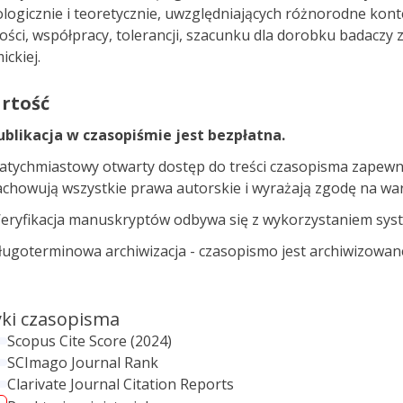
logicznie i teoretycznie, uwzględniających różnorodne kon
ości, współpracy, tolerancji, szacunku dla dorobku badaczy z 
ckiej.
rtość
ublikacja w czasopiśmie jest bezpłatna.
atychmiastowy otwarty dostęp do treści czasopisma zapewni
achowują wszystkie prawa autorskie i wyrażają zgodę na warun
eryfikacja manuskryptów odbywa się z wykorzystaniem syst
ługoterminowa archiwizacja - czasopismo jest archiwizowan
ki czasopisma
Scopus Cite Score (2024)
SCImago Journal Rank
Clarivate Journal Citation Reports